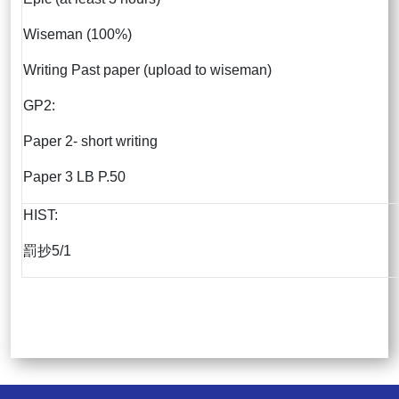
Wiseman (100%)
Writing Past paper (upload to wiseman)
GP2:
Paper 2- short writing
Paper 3 LB P.50
HIST:
罰抄5/1