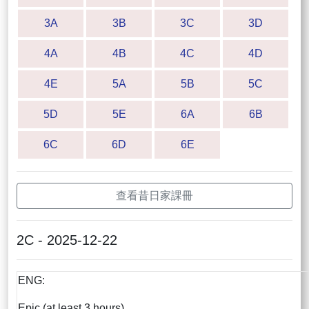
3A
3B
3C
3D
4A
4B
4C
4D
4E
5A
5B
5C
5D
5E
6A
6B
6C
6D
6E
查看昔日家課冊
2C - 2025-12-22
ENG:
Epic (at least 3 hours)