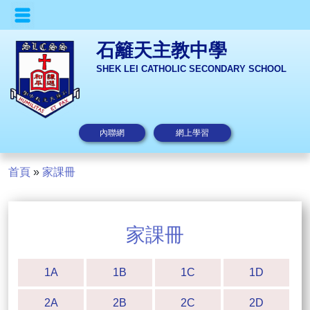
石籬天主教中學
SHEK LEI CATHOLIC SECONDARY SCHOOL
內聯網
網上學習
首頁
»
家課冊
家課冊
1A
1B
1C
1D
2A
2B
2C
2D