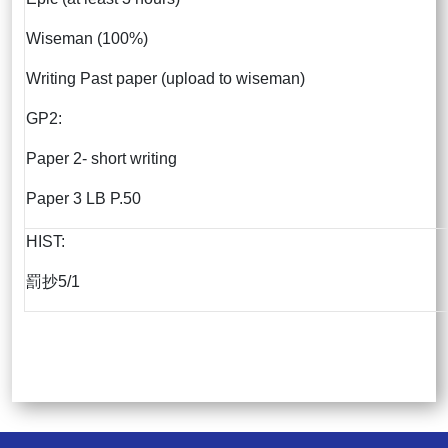
Wiseman (100%)
Writing Past paper (upload to wiseman)
GP2:
Paper 2- short writing
Paper 3 LB P.50
HIST:
罰抄5/1