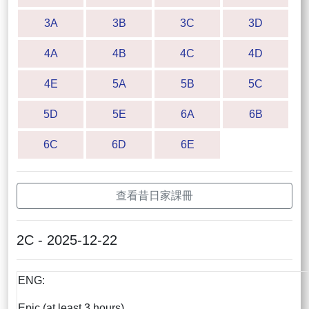
3A
3B
3C
3D
4A
4B
4C
4D
4E
5A
5B
5C
5D
5E
6A
6B
6C
6D
6E
查看昔日家課冊
2C - 2025-12-22
ENG:
Epic (at least 3 hours)