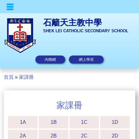
石籬天主教中學
SHEK LEI CATHOLIC SECONDARY SCHOOL
內聯網
網上學習
首頁
»
家課冊
家課冊
1A
1B
1C
1D
2A
2B
2C
2D