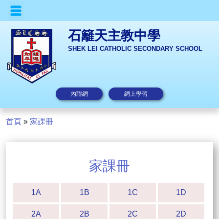
石籬天主教中學
SHEK LEI CATHOLIC SECONDARY SCHOOL
內聯網
網上學習
首頁
»
家課冊
家課冊
1A
1B
1C
1D
2A
2B
2C
2D