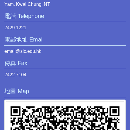
Yam, Kwai Chung, NT
電話 Telephone
2429 1221
電郵地址 Email
email@slc.edu.hk
傳真 Fax
2422 7104
地圖 Map