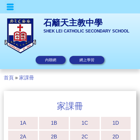
石籬天主教中學
SHEK LEI CATHOLIC SECONDARY SCHOOL
內聯網
網上學習
首頁
»
家課冊
家課冊
1A
1B
1C
1D
2A
2B
2C
2D