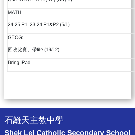
MATH:
24-25 P1, 23-24 P1&P2 (5/1)
GEOG:
回收比賽、帶file (19/12)
Bring iPad
石籬天主教中學
Shek Lei Catholic Secondary School