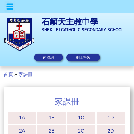
石籬天主教中學
SHEK LEI CATHOLIC SECONDARY SCHOOL
內聯網
網上學習
首頁
»
家課冊
家課冊
1A
1B
1C
1D
2A
2B
2C
2D