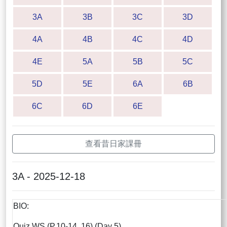
3A
3B
3C
3D
4A
4B
4C
4D
4E
5A
5B
5C
5D
5E
6A
6B
6C
6D
6E
查看昔日家課冊
3A - 2025-12-18
BIO:
Quiz WS (P.10-14, 16) (Day 5)