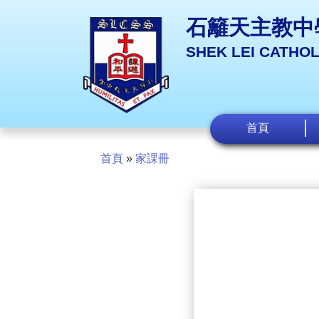
石籬天主教中
SHEK LEI CATHO
首頁
首頁
»
家課冊