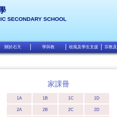
學
LIC SECONDARY SCHOOL
關於石天
學與教
校風及學生支援
宗教及
家課冊
1A
1B
1C
1D
2A
2B
2C
2D