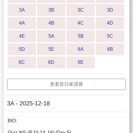
3A
3B
3C
3D
4A
4B
4C
4D
4E
5A
5B
5C
5D
5E
6A
6B
6C
6D
6E
查看昔日家課冊
3A - 2025-12-18
BIO:
Quiz WS (P.10-14, 16) (Day 5)