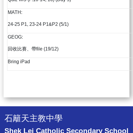
MATH:
24-25 P1, 23-24 P1&P2 (5/1)
GEOG:
回收比賽、帶file (19/12)
Bring iPad
石籬天主教中學
Shek Lei Catholic Secondary School