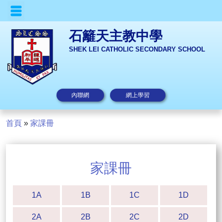
石籬天主教中學
SHEK LEI CATHOLIC SECONDARY SCHOOL
內聯網
網上學習
首頁
»
家課冊
家課冊
1A
1B
1C
1D
2A
2B
2C
2D