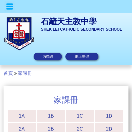
石籬天主教中學
SHEK LEI CATHOLIC SECONDARY SCHOOL
內聯網
網上學習
首頁
»
家課冊
家課冊
1A
1B
1C
1D
2A
2B
2C
2D