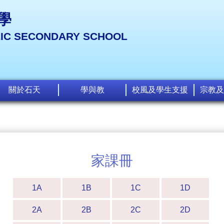
學
LIC SECONDARY SCHOOL
關於石天
學與教
校風及學生支援
宗教及
家課冊
1A
1B
1C
1D
2A
2B
2C
2D