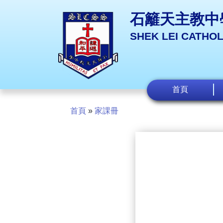
石籬天主教中
SHEK LEI CATHO
首頁
首頁
»
家課冊