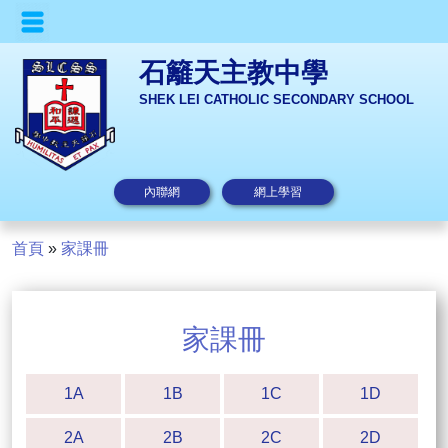
石籬天主教中學
SHEK LEI CATHOLIC SECONDARY SCHOOL
內聯網
網上學習
首頁
»
家課冊
家課冊
1A
1B
1C
1D
2A
2B
2C
2D