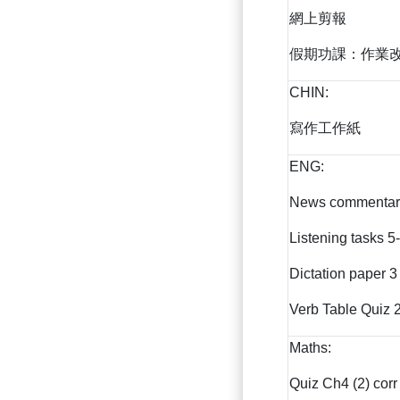
網上剪報
假期功課：作業改
CHIN:
寫作工作紙
ENG:
News commentary
Listening tasks 5
Dictation paper 
Verb Table Quiz 
Maths:
Quiz Ch4 (2) corr