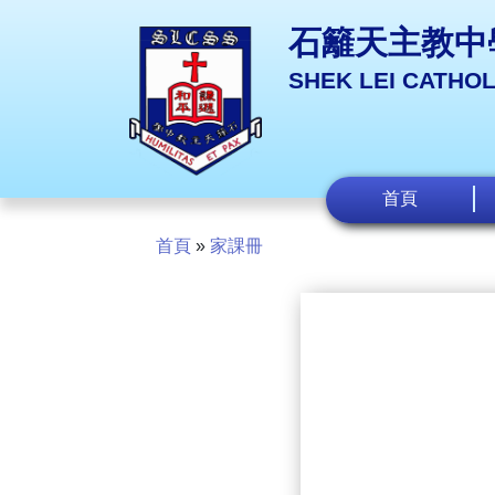
石籬天主教中
SHEK LEI CATHO
首頁
首頁
»
家課冊