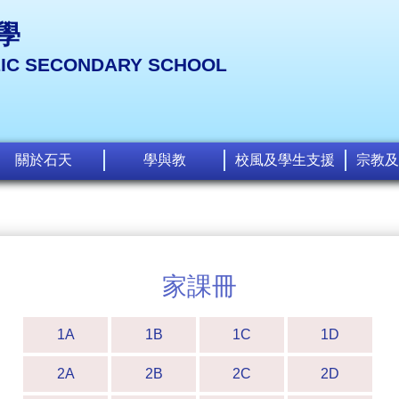
學
LIC SECONDARY SCHOOL
關於石天
學與教
校風及學生支援
宗教及
家課冊
1A
1B
1C
1D
2A
2B
2C
2D