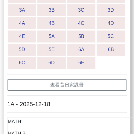
3A
3B
3C
3D
4A
4B
4C
4D
4E
5A
5B
5C
5D
5E
6A
6B
6C
6D
6E
查看昔日家課冊
1A - 2025-12-18
MATH:
MATH B