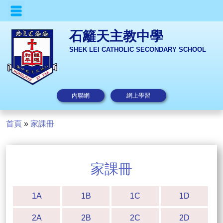
石籬天主教中學
SHEK LEI CATHOLIC SECONDARY SCHOOL
內聯網
網上學習
首頁
»
家課冊
家課冊
1A
1B
1C
1D
2A
2B
2C
2D