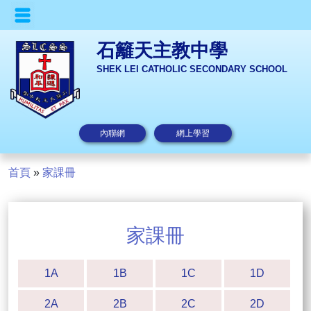
石籬天主教中學
SHEK LEI CATHOLIC SECONDARY SCHOOL
內聯網
網上學習
首頁
»
家課冊
家課冊
1A
1B
1C
1D
2A
2B
2C
2D