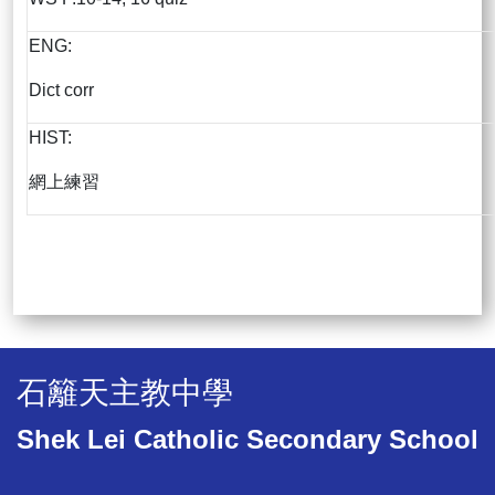
ENG:
Dict corr
HIST:
網上練習
石籬天主教中學
Shek Lei Catholic Secondary School