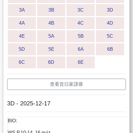
3A
3B
3C
3D
4A
4B
4C
4D
4E
5A
5B
5C
5D
5E
6A
6B
6C
6D
6E
查看昔日家課冊
3D - 2025-12-17
BIO:
WS P.10-14, 16 quiz