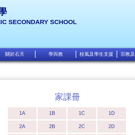
學
LIC SECONDARY SCHOOL
關於石天
學與教
校風及學生支援
宗教及
家課冊
1A
1B
1C
1D
2A
2B
2C
2D