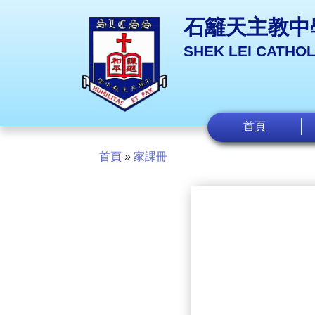
石籬天主教中
SHEK LEI CATHO
首頁
首頁
»
家課冊