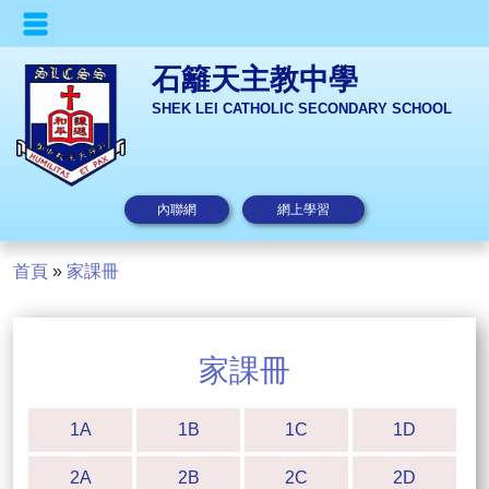
石籬天主教中學
SHEK LEI CATHOLIC SECONDARY SCHOOL
內聯網
網上學習
首頁
»
家課冊
家課冊
1A
1B
1C
1D
2A
2B
2C
2D