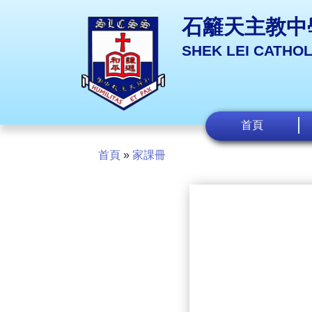
石籬天主教中
SHEK LEI CATHO
首頁
首頁
»
家課冊