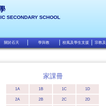
學
LIC SECONDARY SCHOOL
關於石天
學與教
校風及學生支援
宗教及
家課冊
1A
1B
1C
1D
2A
2B
2C
2D