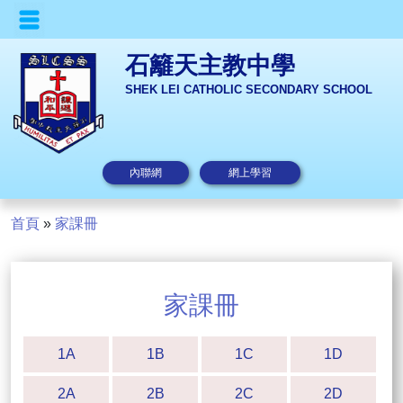
石籬天主教中學
SHEK LEI CATHOLIC SECONDARY SCHOOL
內聯網
網上學習
首頁
»
家課冊
家課冊
1A
1B
1C
1D
2A
2B
2C
2D