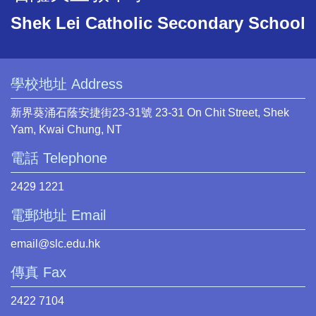
Shek Lei Catholic Secondary School
學校地址 Address
新界葵涌石蔭安捷街23-31號 23-31 On Chit Street, Shek
Yam, Kwai Chung, NT
電話 Telephone
2429 1221
電郵地址 Email
email@slc.edu.hk
傳真 Fax
2422 7104