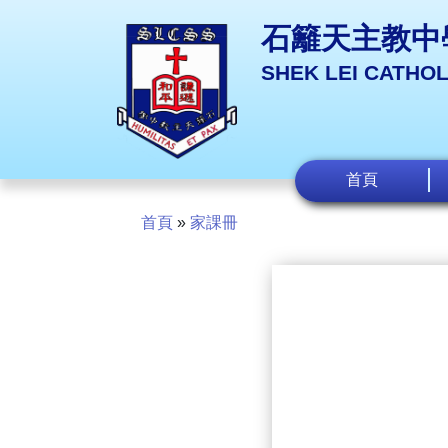
石籬天主教中
SHEK LEI CATHO
首頁
首頁
»
家課冊