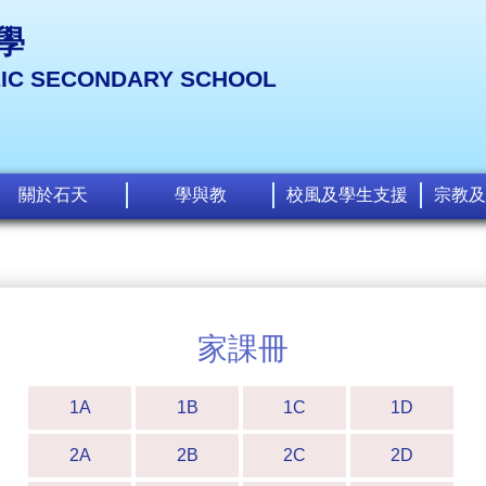
學
LIC SECONDARY SCHOOL
關於石天
學與教
校風及學生支援
宗教及
家課冊
1A
1B
1C
1D
2A
2B
2C
2D