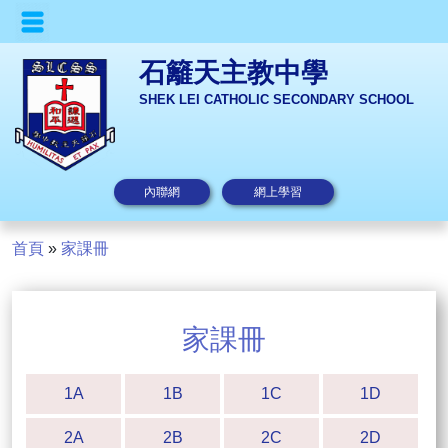
石籬天主教中學
SHEK LEI CATHOLIC SECONDARY SCHOOL
內聯網
網上學習
首頁
»
家課冊
家課冊
1A
1B
1C
1D
2A
2B
2C
2D