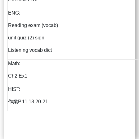
ENG:
Reading exam (vocab)
unit quiz (2) sign
Listening vocab dict
Math:
Ch2 Ex1
HIST:
作業P.11,18,20-21