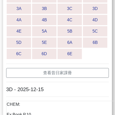
3A
3B
3C
3D
4A
4B
4C
4D
4E
5A
5B
5C
5D
5E
6A
6B
6C
6D
6E
查看昔日家課冊
3D - 2025-12-15
CHEM:
Ex Book P.10