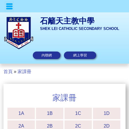
石籬天主教中學
SHEK LEI CATHOLIC SECONDARY SCHOOL
內聯網
網上學習
首頁
»
家課冊
家課冊
1A
1B
1C
1D
2A
2B
2C
2D