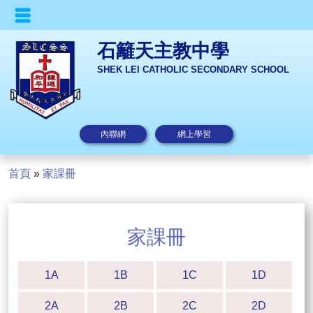
石籬天主教中學
SHEK LEI CATHOLIC SECONDARY SCHOOL
內聯網
網上學習
首頁
»
家課冊
家課冊
1A
1B
1C
1D
2A
2B
2C
2D