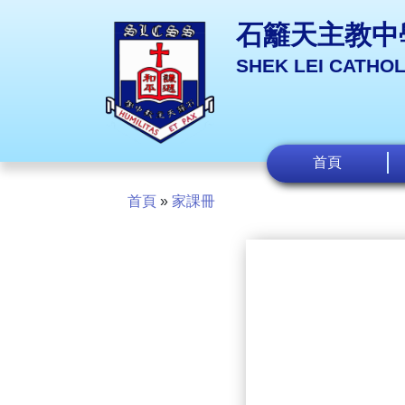
石籬天主教中
SHEK LEI CATHO
首頁
首頁
»
家課冊