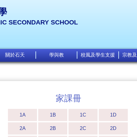
學
LIC SECONDARY SCHOOL
關於石天
學與教
校風及學生支援
宗教及
家課冊
1A
1B
1C
1D
2A
2B
2C
2D