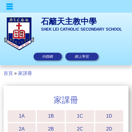
石籬天主教中學
SHEK LEI CATHOLIC SECONDARY SCHOOL
內聯網
網上學習
首頁
»
家課冊
家課冊
1A
1B
1C
1D
2A
2B
2C
2D