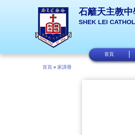
石籬天主教中
SHEK LEI CATHO
首頁
首頁
»
家課冊