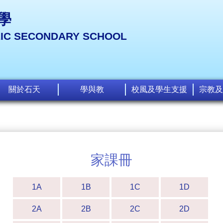
學
LIC SECONDARY SCHOOL
關於石天
學與教
校風及學生支援
宗教及
家課冊
1A
1B
1C
1D
2A
2B
2C
2D