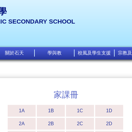
學
LIC SECONDARY SCHOOL
關於石天
學與教
校風及學生支援
宗教及
家課冊
1A
1B
1C
1D
2A
2B
2C
2D