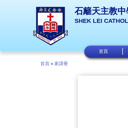
石籬天主教中
SHEK LEI CATHO
首頁
首頁
»
家課冊