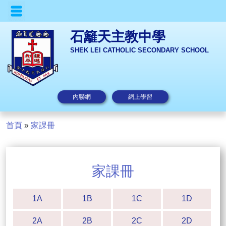
石籬天主教中學
SHEK LEI CATHOLIC SECONDARY SCHOOL
內聯網
網上學習
首頁
»
家課冊
家課冊
1A
1B
1C
1D
2A
2B
2C
2D