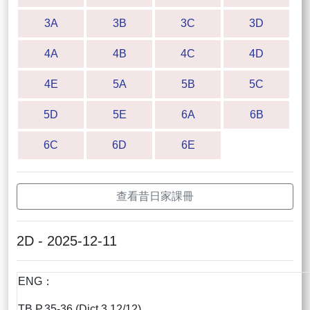
3A
3B
3C
3D
4A
4B
4C
4D
4E
5A
5B
5C
5D
5E
6A
6B
6C
6D
6E
查看昔日家課冊
2D - 2025-12-11
ENG：
TB P.35-36 (Dict 3 12/12)