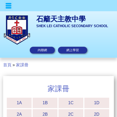
石籬天主教中學
SHEK LEI CATHOLIC SECONDARY SCHOOL
內聯網
網上學習
首頁
»
家課冊
家課冊
1A
1B
1C
1D
2A
2B
2C
2D