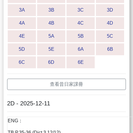
3A
3B
3C
3D
4A
4B
4C
4D
4E
5A
5B
5C
5D
5E
6A
6B
6C
6D
6E
查看昔日家課冊
2D - 2025-12-11
ENG：
TB P.35-36 (Dict 3 12/12)