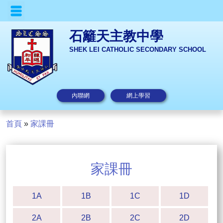
石籬天主教中學
SHEK LEI CATHOLIC SECONDARY SCHOOL
內聯網
網上學習
首頁
»
家課冊
家課冊
1A
1B
1C
1D
2A
2B
2C
2D