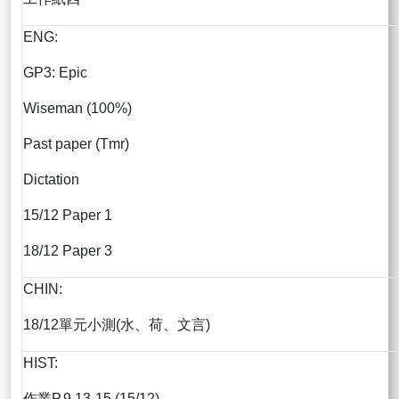
ENG:
GP3: Epic
Wiseman (100%)
Past paper (Tmr)
Dictation
15/12 Paper 1
18/12 Paper 3
CHIN:
18/12單元小測(水、荷、文言)
HIST:
作業P.9,13-15 (15/12)