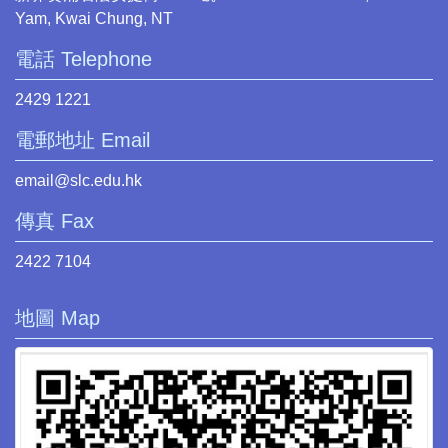
Yam, Kwai Chung, NT
電話 Telephone
2429 1221
電郵地址 Email
email@slc.edu.hk
傳真 Fax
2422 7104
地圖 Map