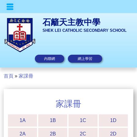
石籬天主教中學
SHEK LEI CATHOLIC SECONDARY SCHOOL
內聯網
網上學習
首頁
»
家課冊
家課冊
1A
1B
1C
1D
2A
2B
2C
2D