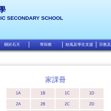
學
LIC SECONDARY SCHOOL
關於石天
學與教
校風及學生支援
宗教及
家課冊
1A
1B
1C
1D
2A
2B
2C
2D