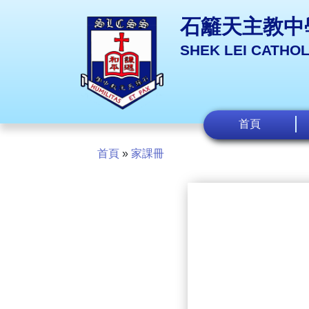
石籬天主教中
SHEK LEI CATHO
首頁
首頁
»
家課冊