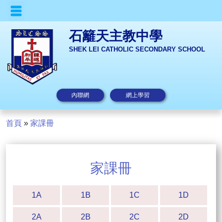
石籬天主教中學
SHEK LEI CATHOLIC SECONDARY SCHOOL
內聯網
網上學習
首頁
»
家課冊
家課冊
1A
1B
1C
1D
2A
2B
2C
2D