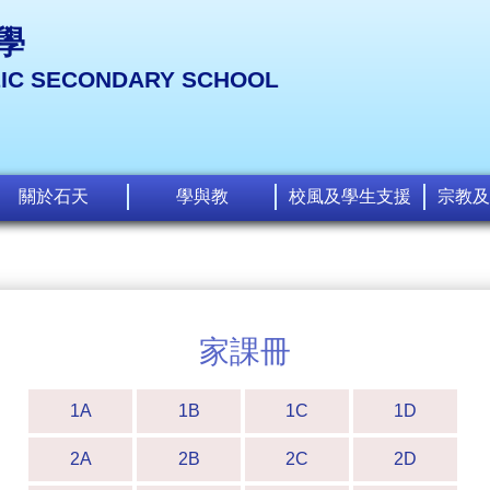
學
LIC SECONDARY SCHOOL
關於石天
學與教
校風及學生支援
宗教及
家課冊
1A
1B
1C
1D
2A
2B
2C
2D