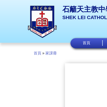
石籬天主教中
SHEK LEI CATHO
首頁
首頁
»
家課冊