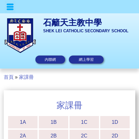
石籬天主教中學
SHEK LEI CATHOLIC SECONDARY SCHOOL
內聯網
網上學習
首頁
»
家課冊
家課冊
1A
1B
1C
1D
2A
2B
2C
2D