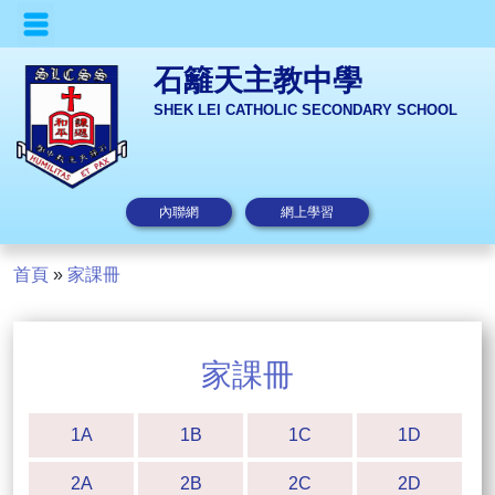
石籬天主教中學
SHEK LEI CATHOLIC SECONDARY SCHOOL
內聯網
網上學習
首頁
»
家課冊
家課冊
1A
1B
1C
1D
2A
2B
2C
2D