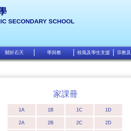
學
LIC SECONDARY SCHOOL
關於石天
學與教
校風及學生支援
宗教及
家課冊
1A
1B
1C
1D
2A
2B
2C
2D