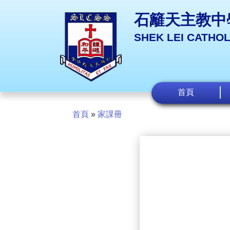
石籬天主教中
SHEK LEI CATHO
首頁
首頁
»
家課冊