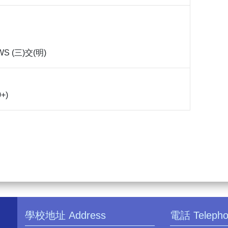
WS (三)交(明)
0+)
學校地址 Address
電話 Teleph