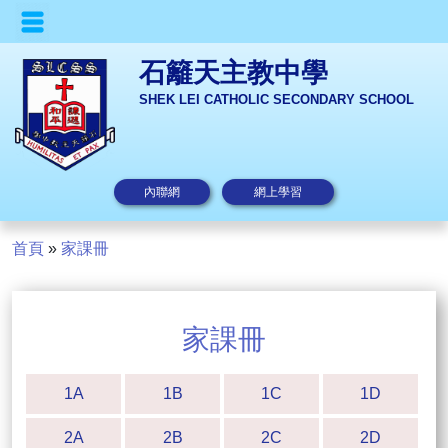
石籬天主教中學
SHEK LEI CATHOLIC SECONDARY SCHOOL
內聯網
網上學習
首頁
»
家課冊
家課冊
1A
1B
1C
1D
2A
2B
2C
2D