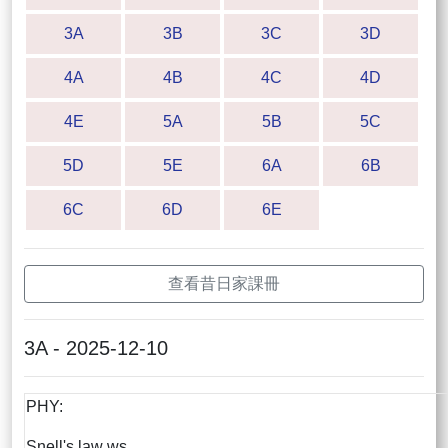
3A
3B
3C
3D
4A
4B
4C
4D
4E
5A
5B
5C
5D
5E
6A
6B
6C
6D
6E
查看昔日家課冊
3A - 2025-12-10
PHY:
Snell's law ws