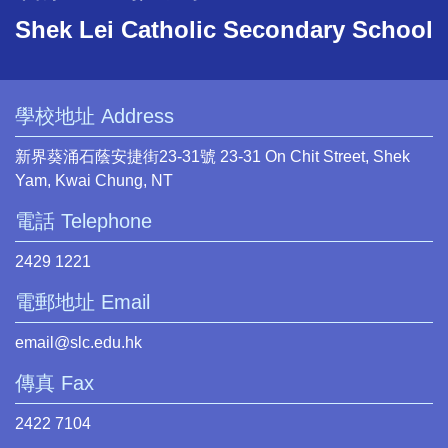
Shek Lei Catholic Secondary School
學校地址 Address
新界葵涌石蔭安捷街23-31號 23-31 On Chit Street, Shek
Yam, Kwai Chung, NT
電話 Telephone
2429 1221
電郵地址 Email
email@slc.edu.hk
傳真 Fax
2422 7104