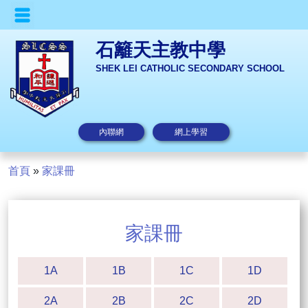
石籬天主教中學
SHEK LEI CATHOLIC SECONDARY SCHOOL
內聯網
網上學習
首頁
»
家課冊
家課冊
1A
1B
1C
1D
2A
2B
2C
2D