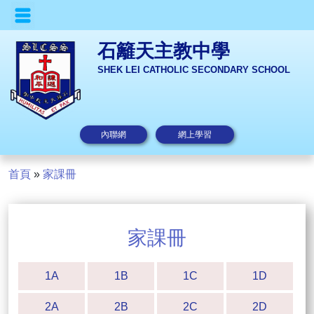
石籬天主教中學
SHEK LEI CATHOLIC SECONDARY SCHOOL
內聯網
網上學習
首頁
»
家課冊
家課冊
1A
1B
1C
1D
2A
2B
2C
2D