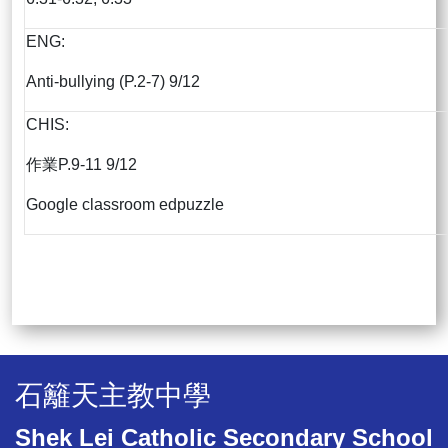
ENG:
Anti-bullying (P.2-7) 9/12
CHIS:
作業P.9-11 9/12
Google classroom edpuzzle
石籬天主教中學
Shek Lei Catholic Secondary School