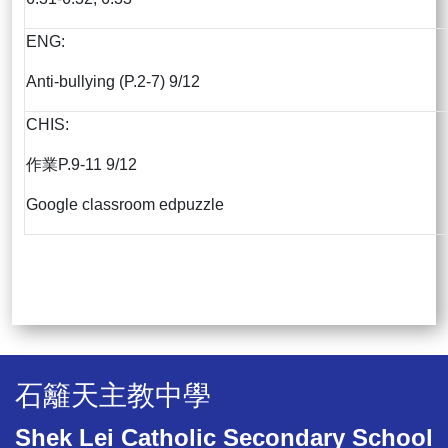
ENG:
Anti-bullying (P.2-7) 9/12
CHIS:
作業P.9-11 9/12
Google classroom edpuzzle
石籬天主教中學
Shek Lei Catholic Secondary School