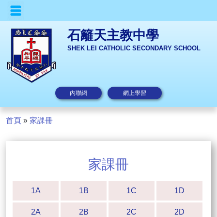
石籬天主教中學
SHEK LEI CATHOLIC SECONDARY SCHOOL
內聯網
網上學習
首頁
»
家課冊
家課冊
1A
1B
1C
1D
2A
2B
2C
2D