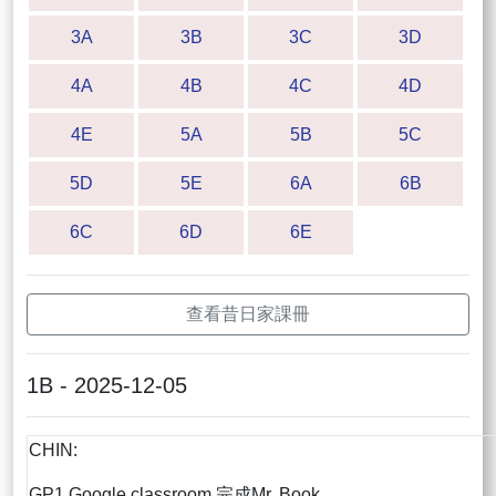
3A
3B
3C
3D
4A
4B
4C
4D
4E
5A
5B
5C
5D
5E
6A
6B
6C
6D
6E
查看昔日家課冊
1B - 2025-12-05
CHIN:
GP1 Google classroom 完成Mr. Book