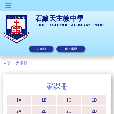
石籬天主教中學
SHEK LEI CATHOLIC SECONDARY SCHOOL
內聯網
網上學習
首頁
»
家課冊
家課冊
1A
1B
1C
1D
2A
2B
2C
2D