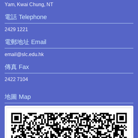
Yam, Kwai Chung, NT
電話 Telephone
2429 1221
電郵地址 Email
email@slc.edu.hk
傳真 Fax
2422 7104
地圖 Map