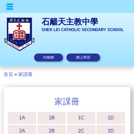
石籬天主教中學
SHEK LEI CATHOLIC SECONDARY SCHOOL
內聯網
網上學習
首頁
»
家課冊
家課冊
1A
1B
1C
1D
2A
2B
2C
2D