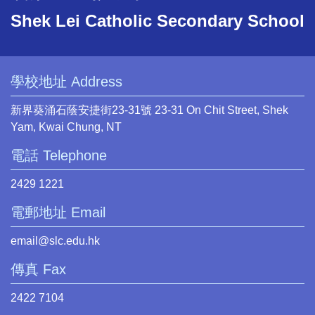
Shek Lei Catholic Secondary School
學校地址 Address
新界葵涌石蔭安捷街23-31號 23-31 On Chit Street, Shek
Yam, Kwai Chung, NT
電話 Telephone
2429 1221
電郵地址 Email
email@slc.edu.hk
傳真 Fax
2422 7104