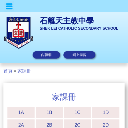
石籬天主教中學
SHEK LEI CATHOLIC SECONDARY SCHOOL
內聯網
網上學習
首頁
»
家課冊
家課冊
1A
1B
1C
1D
2A
2B
2C
2D