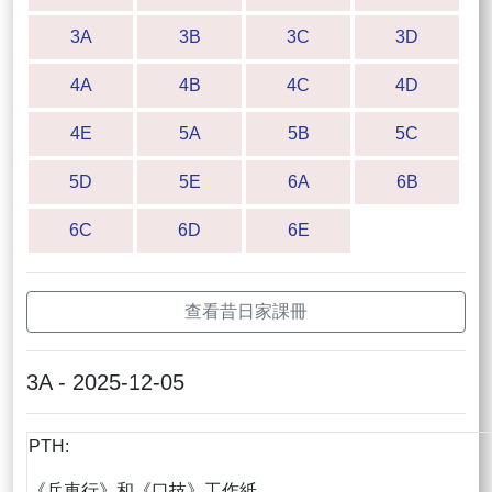
3A
3B
3C
3D
4A
4B
4C
4D
4E
5A
5B
5C
5D
5E
6A
6B
6C
6D
6E
查看昔日家課冊
3A - 2025-12-05
PTH:
《兵車行》和《口技》工作紙