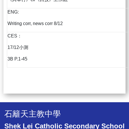
ENG:
Writing corr, news corr 8/12
CES：
17/12小測
3B P.1-45
石籬天主教中學
Shek Lei Catholic Secondary School