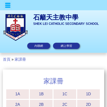
石籬天主教中學
SHEK LEI CATHOLIC SECONDARY SCHOOL
內聯網
網上學習
首頁
»
家課冊
家課冊
1A
1B
1C
1D
2A
2B
2C
2D