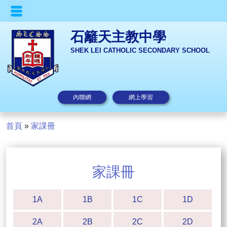
石籬天主教中學
SHEK LEI CATHOLIC SECONDARY SCHOOL
內聯網
網上學習
首頁
»
家課冊
家課冊
1A
1B
1C
1D
2A
2B
2C
2D