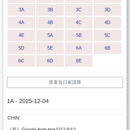
3A
3B
3C
3D
4A
4B
4C
4D
4E
5A
5B
5C
5D
5E
6A
6B
6C
6D
6E
查看昔日家課冊
1A - 2025-12-04
CHIN:
《岳》Google form test 5/12-6/12