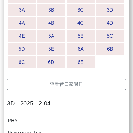
3A
3B
3C
3D
4A
4B
4C
4D
4E
5A
5B
5C
5D
5E
6A
6B
6C
6D
6E
查看昔日家課冊
3D - 2025-12-04
PHY:
Bring notes Tmr