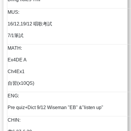
MUS:
16/12,19/12 唱歌考試
7/1筆試
MATH:
Ex4DE A
Ch4Ex1
自習(x10QS)
ENG:
Pre quiz+Dict 9/12 Wiseman "EB" &"listen up"
CHIN: