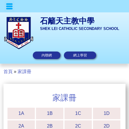
石籬天主教中學
SHEK LEI CATHOLIC SECONDARY SCHOOL
內聯網
網上學習
首頁
»
家課冊
家課冊
1A
1B
1C
1D
2A
2B
2C
2D