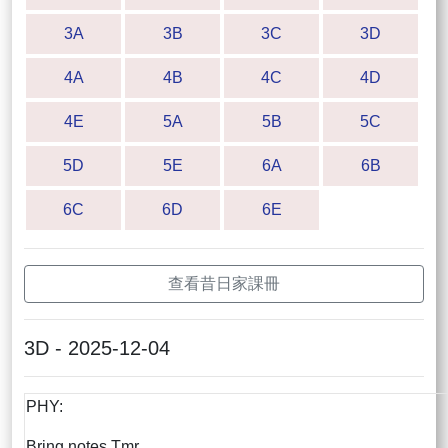
3A
3B
3C
3D
4A
4B
4C
4D
4E
5A
5B
5C
5D
5E
6A
6B
6C
6D
6E
查看昔日家課冊
3D - 2025-12-04
PHY:
Bring notes Tmr