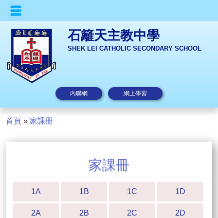
石籬天主教中學
SHEK LEI CATHOLIC SECONDARY SCHOOL
內聯網
網上學習
首頁
»
家課冊
家課冊
1A
1B
1C
1D
2A
2B
2C
2D