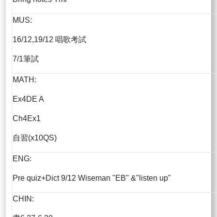
MUS:
16/12,19/12 唱歌考試
7/1筆試
MATH:
Ex4DE A
Ch4Ex1
自習(x10QS)
ENG:
Pre quiz+Dict 9/12 Wiseman "EB" &"listen up"
CHIN: