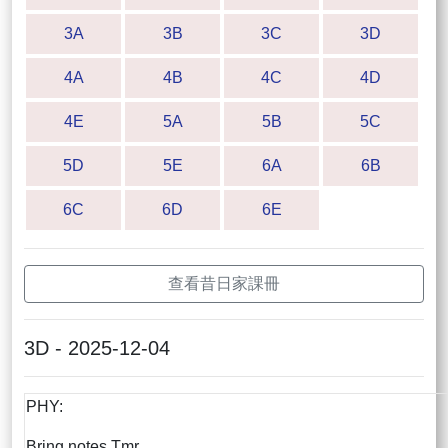
3A
3B
3C
3D
4A
4B
4C
4D
4E
5A
5B
5C
5D
5E
6A
6B
6C
6D
6E
查看昔日家課冊
3D - 2025-12-04
PHY:
Bring notes Tmr