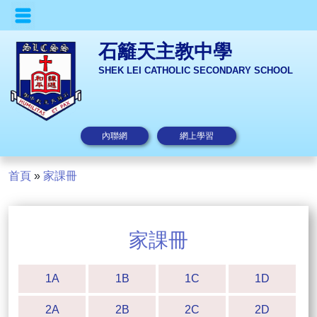
石籬天主教中學
SHEK LEI CATHOLIC SECONDARY SCHOOL
內聯網
網上學習
首頁
»
家課冊
家課冊
1A
1B
1C
1D
2A
2B
2C
2D