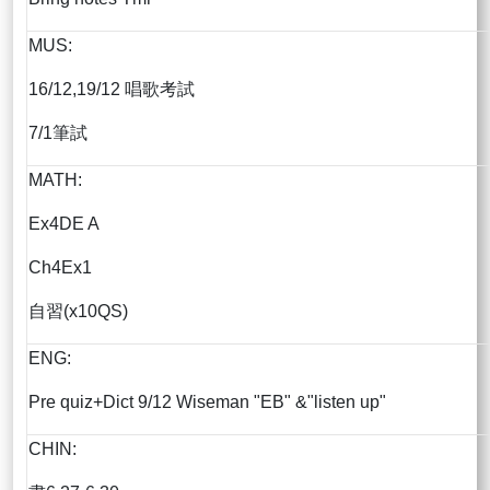
MUS:
16/12,19/12 唱歌考試
7/1筆試
MATH:
Ex4DE A
Ch4Ex1
自習(x10QS)
ENG:
Pre quiz+Dict 9/12 Wiseman "EB" &"listen up"
CHIN: