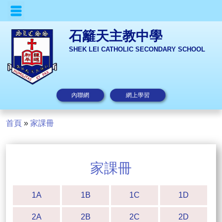
石籬天主教中學
SHEK LEI CATHOLIC SECONDARY SCHOOL
內聯網
網上學習
首頁
»
家課冊
家課冊
1A
1B
1C
1D
2A
2B
2C
2D