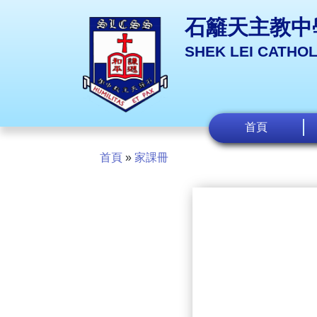
石籬天主教中
SHEK LEI CATHO
首頁
首頁
»
家課冊