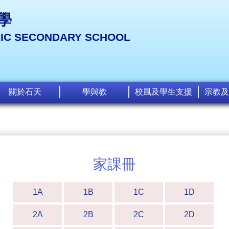
學
LIC SECONDARY SCHOOL
關於石天
學與教
校風及學生支援
宗教及
家課冊
1A
1B
1C
1D
2A
2B
2C
2D