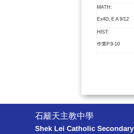
MATH:
Ex4D, E A 9/12
HIST:
作業P.9-10
石籬天主教中學
Shek Lei Catholic Secondary