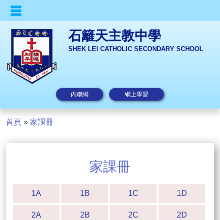
石籬天主教中學
SHEK LEI CATHOLIC SECONDARY SCHOOL
內聯網
網上學習
首頁
»
家課冊
家課冊
1A
1B
1C
1D
2A
2B
2C
2D